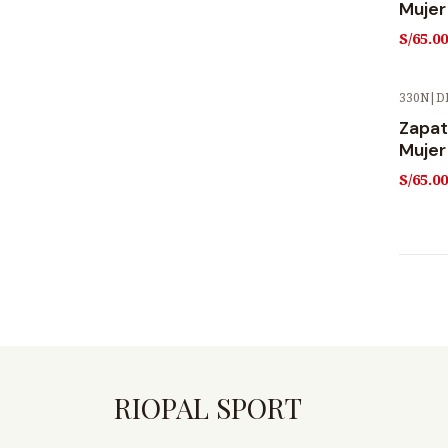
Mujer
S/65.00
330N
|
D
-24
Zapat
Muje
S/65.00
RIOPAL SPORT