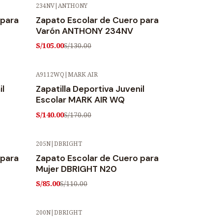
234NV
|
ANTHONY
-19% OFF
 para
Zapato Escolar de Cuero para
Varón ANTHONY 234NV
S/105.00
S/130.00
A9112WQ
|
MARK AIR
-18% OFF
il
Zapatilla Deportiva Juvenil
Escolar MARK AIR WQ
S/140.00
S/170.00
205N
|
DBRIGHT
-23% OFF
 para
Zapato Escolar de Cuero para
Mujer DBRIGHT N20
S/85.00
S/110.00
200N
|
DBRIGHT