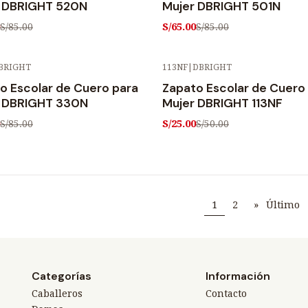
 DBRIGHT 520N
Mujer DBRIGHT 501N
S/65.00
S/85.00
S/85.00
BRIGHT
113NF
|
DBRIGHT
% OFF
-50% OFF
o Escolar de Cuero para
Zapato Escolar de Cuero
r DBRIGHT 330N
Mujer DBRIGHT 113NF
S/25.00
S/85.00
S/50.00
1
2
»
Último
Categorías
Información
Caballeros
Contacto