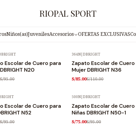
Inicio
Calzado
RIOPAL SPORT
Calzado
ros
Niños(as)
Juveniles
Accesorios
OFERTAS EXCLUSIVAS
Co
DBRIGHT
364N
|
DBRIGHT
% OFF
-23% OFF
o Escolar de Cuero para
Zapato Escolar de Cuero
 DBRIGHT N20
Mujer DBRIGHT N36
S/85.00
S/95.00
S/110.00
BRIGHT
500N
|
DBRIGHT
% OFF
-21% OFF
o Escolar de Cuero para
Zapato Escolar de Cuero
DBRIGHT N52
Niñas DBRIGHT N50-1
S/75.00
S/95.00
S/95.00