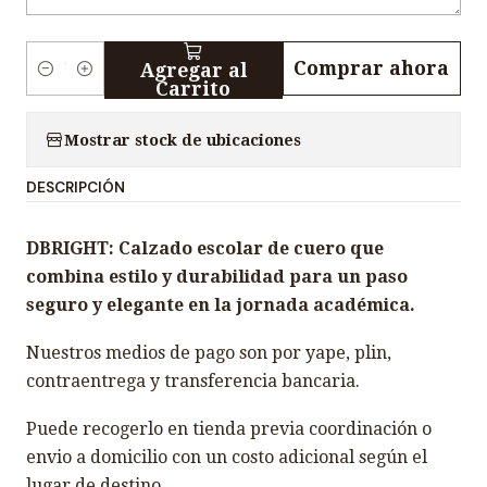
Comprar ahora
Agregar al
C
Carrito
a
n
Mostrar stock de ubicaciones
t
DESCRIPCIÓN
i
d
DBRIGHT: Calzado escolar de cuero que
a
combina estilo y durabilidad para un paso
d
seguro y elegante en la jornada académica.
Nuestros medios de pago son por yape, plin,
contraentrega y transferencia bancaria.
Puede recogerlo en tienda previa coordinación o
envio a domicilio con un costo adicional según el
lugar de destino.