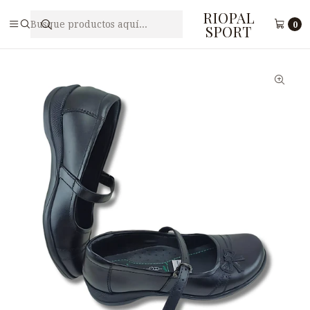
RIOPAL
Inicio
Calzado
Zapatos escolares
Zapato Escolar de Cuero para Mujer DBRIGHT N20
0
SPORT