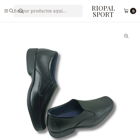
RIOPAL
Inicio
Calzado
Zapatos escolares
Zapato Escolar de Cuero para Varón ANTHONY NG-1
0
SPORT