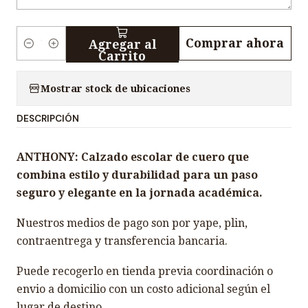
Comprar ahora
Agregar al
C
Carrito
a
n
Mostrar stock de ubicaciones
t
DESCRIPCIÓN
i
d
ANTHONY: Calzado escolar de cuero que
a
combina estilo y durabilidad para un paso
d
seguro y elegante en la jornada académica.
Nuestros medios de pago son por yape, plin,
contraentrega y transferencia bancaria.
Puede recogerlo en tienda previa coordinación o
envio a domicilio con un costo adicional según el
lugar de destino.