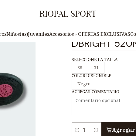
ado
Zapatos escolares
Zapato Escolar de Cuero para Mujer 
RIOPAL SPORT
|
Zapato Escola
ros
Niños(as)
Juveniles
Accesorios
OFERTAS EXCLUSIVAS
Co
DBRIGHT 520
SELECCIONE LA TALLA
38
31
COLOR DISPONIBLE
Negro
AGREGAR COMENTARIO
Agregar 
C