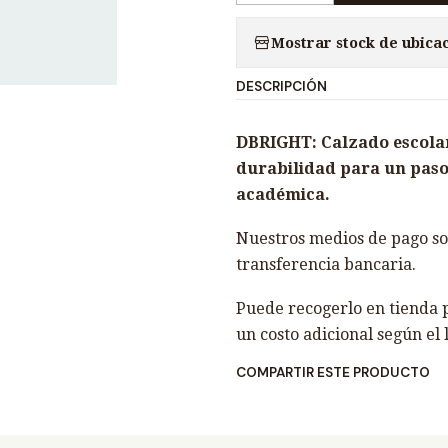
a
Mostrar stock de ubica
n
t
DESCRIPCIÓN
i
d
DBRIGHT: Calzado escolar
a
durabilidad para un paso
d
académica.
Nuestros medios de pago son
transferencia bancaria.
Puede recogerlo en tienda p
un costo adicional según el 
COMPARTIR ESTE PRODUCTO