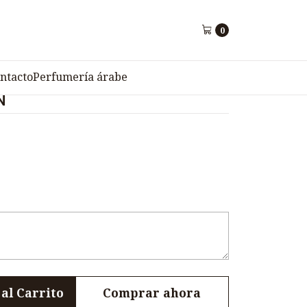
DBRIGHT 520N
0
r de Cuero para Mujer
ntacto
Perfumería árabe
N
al Carrito
Comprar ahora