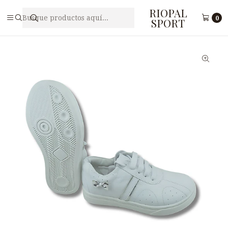
RIOPAL
Inicio
Calzado
Zapatos escolares
Zapato Escolar de Cuero para Niñas YSSAS A58
0
SPORT