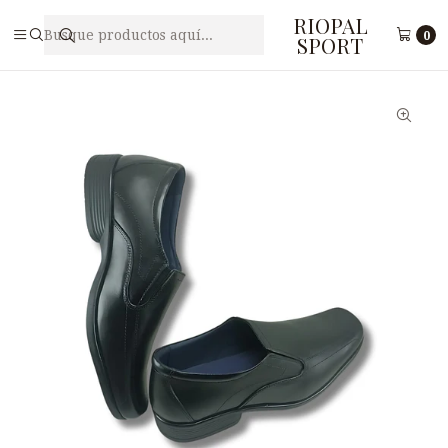
RIOPAL
Inicio
Calzado
Zapatos escolares
Zapato Escolar de Cuero para Varón ANTHONY 416NV
0
SPORT