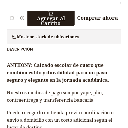
Comprar ahora
Agregar al
C
Carrito
a
n
Mostrar stock de ubicaciones
t
DESCRIPCIÓN
i
d
ANTHONY: Calzado escolar de cuero que
a
combina estilo y durabilidad para un paso
d
seguro y elegante en la jornada académica.
Nuestros medios de pago son por yape, plin,
contraentrega y transferencia bancaria.
Puede recogerlo en tienda previa coordinación o
envio a domicilio con un costo adicional según el
lugar de destino.