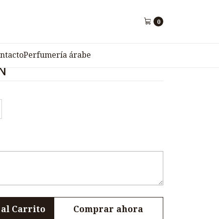
DBRIGHT 500N
0
r de Cuero para Mujer
ntacto
Perfumería árabe
N
al Carrito
Comprar ahora