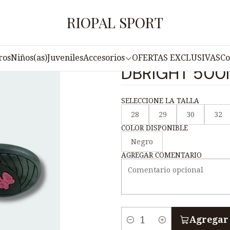
ado
Zapatos escolares
Zapato Escolar de Cuero para Mujer 
RIOPAL SPORT
|
Zapato Escola
ros
Niños(as)
Juveniles
Accesorios
OFERTAS EXCLUSIVAS
Co
DBRIGHT 500
SELECCIONE LA TALLA
28
29
30
32
COLOR DISPONIBLE
Negro
AGREGAR COMENTARIO
Agregar 
C