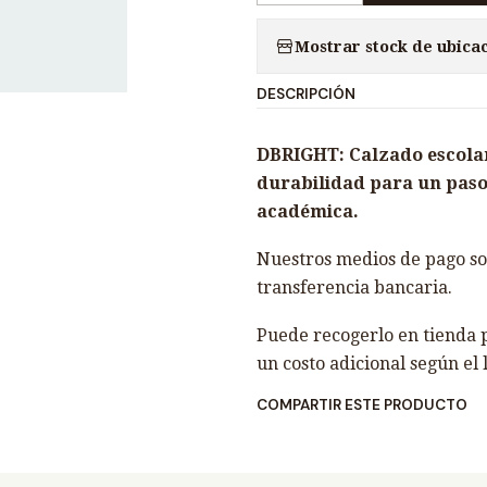
a
Mostrar stock de ubica
n
t
DESCRIPCIÓN
i
d
DBRIGHT: Calzado escolar
a
durabilidad para un paso
d
académica.
Nuestros medios de pago son
transferencia bancaria.
Puede recogerlo en tienda p
un costo adicional según el 
COMPARTIR ESTE PRODUCTO