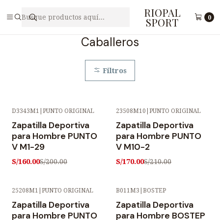
RIOPAL
Inicio
Caballeros
0
SPORT
Caballeros
Filtros
D3343M1
|
PUNTO ORIGINAL
23508M10
|
PUNTO ORIGINAL
-20% OFF
-19% OFF
Zapatilla Deportiva
Zapatilla Deportiva
para Hombre PUNTO
para Hombre PUNTO
V M1-29
V M10-2
S/160.00
S/170.00
S/200.00
S/210.00
25208M1
|
PUNTO ORIGINAL
B011M3
|
BOSTEP
-19% OFF
-20% OFF
Zapatilla Deportiva
Zapatilla Deportiva
para Hombre PUNTO
para Hombre BOSTEP