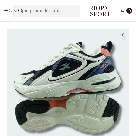
RIOPAL
Inicio
Caballeros
Zapatilla Freestyle para Hombre I-RUN M3-36
0
SPORT