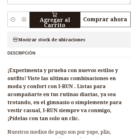
Comprar ahora
Agregar al
C
Carrito
a
n
Mostrar stock de ubicaciones
t
DESCRIPCIÓN
i
d
¡Experimenta y prueba con nuevos estilos y
a
outfits! Viste las ultimas combinaciones en
d
moda y confort con I-RUN . Listas para
acompañarte en tus rutinas diarias, ya sea
trotando, en el gimnasio o simplemente para
vestir casual, I-RUN siempre va conmigo,
¡Pídelas con tan solo un clic.
Nuestros medios de pago son por yape, plin,