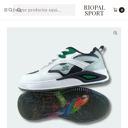
RIOPAL
Inicio
Caballeros
Zapatilla Freestyle para Hombre I-RUN M3-26
0
SPORT