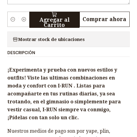
Comprar ahora
Agregar al
C
Carrito
a
n
Mostrar stock de ubicaciones
t
DESCRIPCIÓN
i
d
¡Experimenta y prueba con nuevos estilos y
a
outfits! Viste las ultimas combinaciones en
d
moda y confort con I-RUN . Listas para
acompañarte en tus rutinas diarias, ya sea
trotando, en el gimnasio o simplemente para
vestir casual, I-RUN siempre va conmigo,
¡Pídelas con tan solo un clic.
Nuestros medios de pago son por yape, plin,