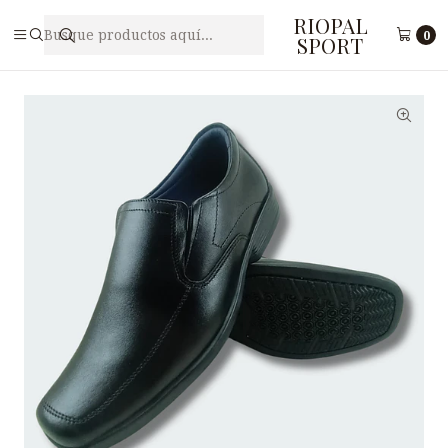
RIOPAL
Inicio
Calzado
Zapatos escolares
Zapato Escolar de Cuero para Varón ANTHONY 052NG
0
SPORT