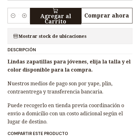
Comprar ahora
Agregar al
C
Carrito
a
n
Mostrar stock de ubicaciones
t
DESCRIPCIÓN
i
d
Lindas zapatillas para jóvenes, elija la talla y el
a
color disponible para la compra.
d
Nuestros medios de pago son por yape, plin,
contraentrega y transferencia bancaria.
Puede recogerlo en tienda previa coordinación o
envio a domicilio con un costo adicional según el
lugar de destino.
COMPARTIR ESTE PRODUCTO