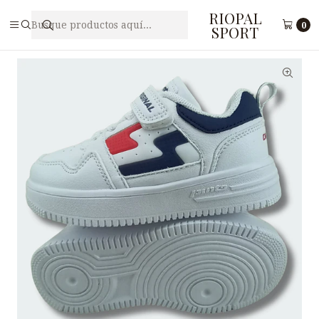
RIOPAL
Inicio
Niños(as)
Zapatillas para niños PUNTO V BM4 - 2
0
SPORT