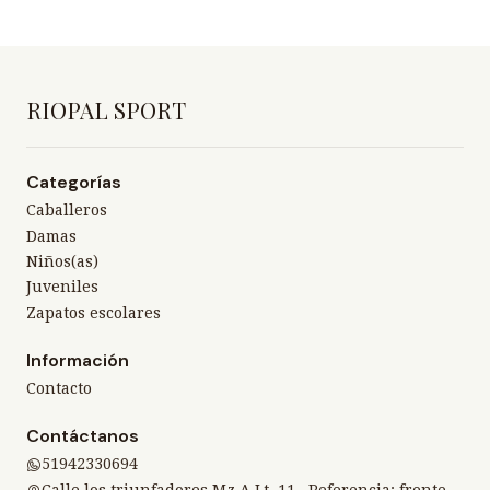
RIOPAL SPORT
Categorías
Caballeros
Damas
Niños(as)
Juveniles
Zapatos escolares
Información
Contacto
Contáctanos
51942330694
Calle los triunfadores Mz A Lt. 11 , Referencia: frente