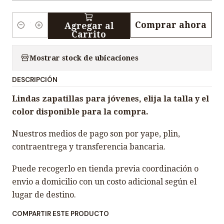
Comprar ahora
Agregar al
C
Carrito
a
n
Mostrar stock de ubicaciones
t
DESCRIPCIÓN
i
d
Lindas zapatillas para jóvenes, elija la talla y el
a
color disponible para la compra.
d
Nuestros medios de pago son por yape, plin,
contraentrega y transferencia bancaria.
Puede recogerlo en tienda previa coordinación o
envio a domicilio con un costo adicional según el
lugar de destino.
COMPARTIR ESTE PRODUCTO