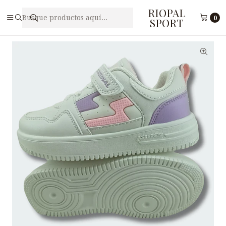
RIOPAL
Inicio
Juveniles
Zapatillas para niños PUNTO V BF2 - 1
0
SPORT