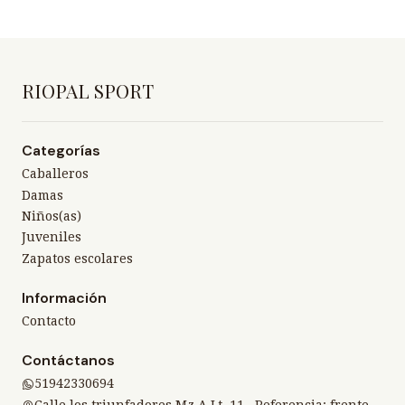
RIOPAL SPORT
Categorías
Caballeros
Damas
Niños(as)
Juveniles
Zapatos escolares
Información
Contacto
Contáctanos
51942330694
Calle los triunfadores Mz A Lt. 11 , Referencia: frente