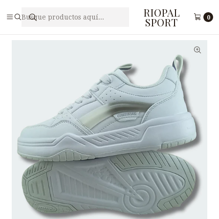
RIOPAL
Inicio
Damas
Zapatillas para Dama PUNTO V F9- 2
0
SPORT