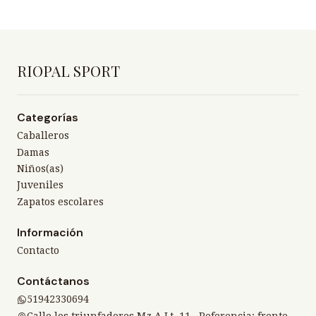
RIOPAL SPORT
Categorías
Caballeros
Damas
Niños(as)
Juveniles
Zapatos escolares
Información
Contacto
Contáctanos
51942330694
Calle los triunfadores Mz A Lt. 11 , Referencia: frente