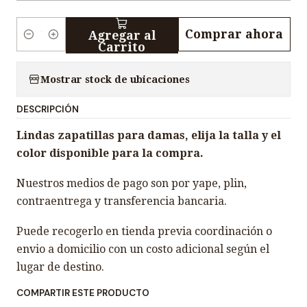
Comprar ahora
Agregar al
C
Carrito
a
n
Mostrar stock de ubicaciones
t
DESCRIPCIÓN
i
d
Lindas zapatillas para damas, elija la talla y el
a
color disponible para la compra.
d
Nuestros medios de pago son por yape, plin,
contraentrega y transferencia bancaria.
Puede recogerlo en tienda previa coordinación o
envio a domicilio con un costo adicional según el
lugar de destino.
COMPARTIR ESTE PRODUCTO