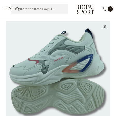
RIOPAL
Inicio
Damas
Zapatillas para Dama PUNTO V F5-13
0
SPORT