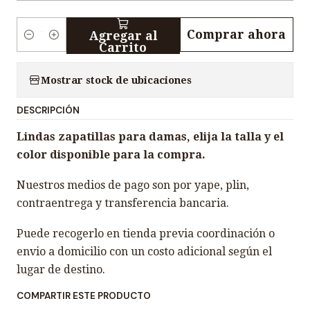
Comprar ahora
Agregar al
C
Carrito
a
n
Mostrar stock de ubicaciones
t
DESCRIPCIÓN
i
d
Lindas zapatillas para damas, elija la talla y el
a
color disponible para la compra.
d
Nuestros medios de pago son por yape, plin,
contraentrega y transferencia bancaria.
Puede recogerlo en tienda previa coordinación o
envio a domicilio con un costo adicional según el
lugar de destino.
COMPARTIR ESTE PRODUCTO