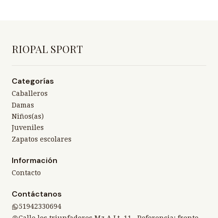
RIOPAL SPORT
Categorías
Caballeros
Damas
Niños(as)
Juveniles
Zapatos escolares
Información
Contacto
Contáctanos
51942330694
Calle los triunfadores Mz A Lt. 11 , Referencia: frente