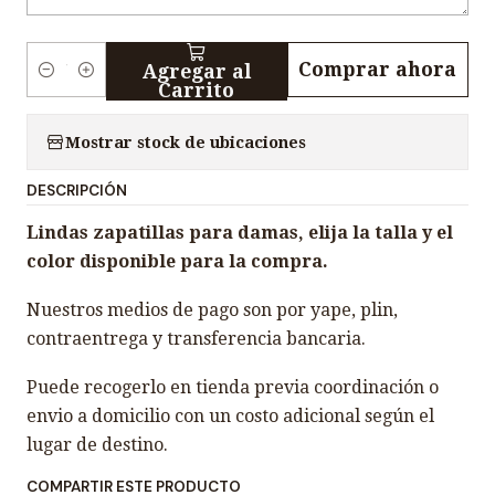
Comprar ahora
Agregar al
C
Carrito
a
n
Mostrar stock de ubicaciones
t
DESCRIPCIÓN
i
d
Lindas zapatillas para damas, elija la talla y el
a
color disponible para la compra.
d
Nuestros medios de pago son por yape, plin,
contraentrega y transferencia bancaria.
Puede recogerlo en tienda previa coordinación o
envio a domicilio con un costo adicional según el
lugar de destino.
COMPARTIR ESTE PRODUCTO