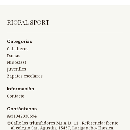
RIOPAL SPORT
Categorías
Caballeros
Damas
Niños(as)
Juveniles
Zapatos escolares
Información
Contacto
Contáctanos
51942330694
Calle los triunfadores Mz A Lt. 11 , Referencia: frente
al colegio San Agustín, 15457, Lurigancho-Chosica,