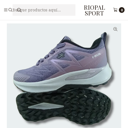
RIOPAL
Inicio
Damas
Zapatillas para Dama I-RUN F7-44
0
SPORT