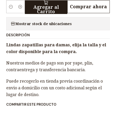
Comprar ahora
Agregar al
C
Carrito
a
n
Mostrar stock de ubicaciones
t
DESCRIPCIÓN
i
d
Lindas zapatillas para damas, elija la talla y el
a
color disponible para la compra.
d
Nuestros medios de pago son por yape, plin,
contraentrega y transferencia bancaria.
Puede recogerlo en tienda previa coordinación o
envio a domicilio con un costo adicional según el
lugar de destino.
COMPARTIR ESTE PRODUCTO