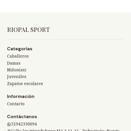
RIOPAL SPORT
Categorías
Caballeros
Damas
Niños(as)
Juveniles
Zapatos escolares
Información
Contacto
Contáctanos
51942330694
Calle los triunfadores Mz A Lt. 11 , Referencia: frente