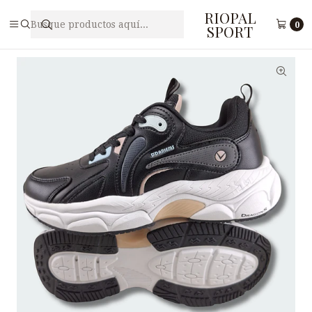
RIOPAL
Inicio
Damas
Zapatillas para Dama DDARIEMS F7 -2
0
SPORT