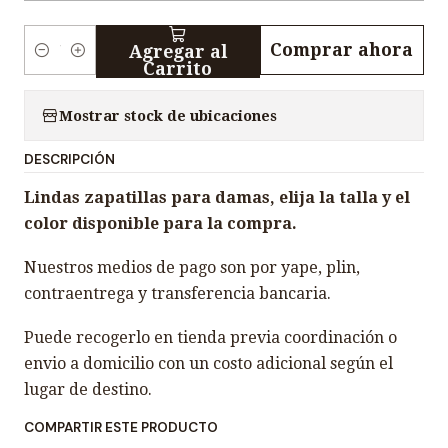
Comprar ahora
Agregar al
C
Carrito
a
n
Mostrar stock de ubicaciones
t
DESCRIPCIÓN
i
d
Lindas zapatillas para damas, elija la talla y el
a
color disponible para la compra.
d
Nuestros medios de pago son por yape, plin,
contraentrega y transferencia bancaria.
Puede recogerlo en tienda previa coordinación o
envio a domicilio con un costo adicional según el
lugar de destino.
COMPARTIR ESTE PRODUCTO