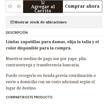
Comprar ahora
Agregar al
C
Carrito
a
n
Mostrar stock de ubicaciones
t
DESCRIPCIÓN
i
d
Lindas zapatillas para damas, elija la talla y el
a
color disponible para la compra.
d
Nuestros medios de pago son por yape, plin,
contraentrega y transferencia bancaria.
Puede recogerlo en tienda previa coordinación o
envio a domicilio con un costo adicional según el
lugar de destino.
COMPARTIR ESTE PRODUCTO