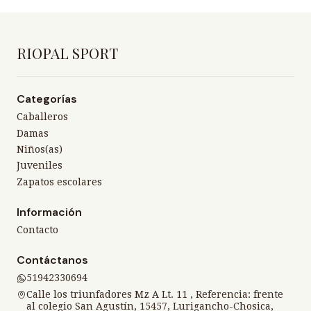
RIOPAL SPORT
Categorías
Caballeros
Damas
Niños(as)
Juveniles
Zapatos escolares
Información
Contacto
Contáctanos
51942330694
Calle los triunfadores Mz A Lt. 11 , Referencia: frente
al colegio San Agustín, 15457, Lurigancho-Chosica,