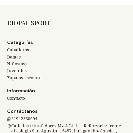
RIOPAL SPORT
Categorías
Caballeros
Damas
Niños(as)
Juveniles
Zapatos escolares
Información
Contacto
Contáctanos
51942330694
Calle los triunfadores Mz A Lt. 11 , Referencia: frente
al colegio San Agustín, 15457, Lurigancho-Chosica,