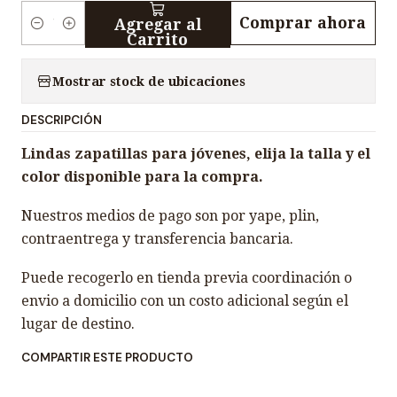
Comprar ahora
Agregar al
C
Carrito
a
n
Mostrar stock de ubicaciones
t
DESCRIPCIÓN
i
d
Lindas zapatillas para jóvenes, elija la talla y el
a
color disponible para la compra.
d
Nuestros medios de pago son por yape, plin,
contraentrega y transferencia bancaria.
Puede recogerlo en tienda previa coordinación o
envio a domicilio con un costo adicional según el
lugar de destino.
COMPARTIR ESTE PRODUCTO