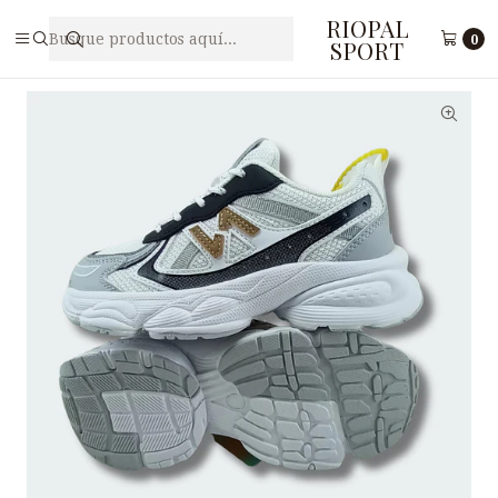
RIOPAL
Inicio
Juveniles
Zapatillas juveniles PUNTO V GM4-2
0
SPORT