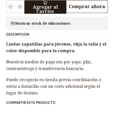
Comprar ahora
Agregar al
C
Carrito
a
n
Mostrar stock de ubicaciones
t
DESCRIPCIÓN
i
d
Lindas zapatillas para jóvenes, elija la talla y el
a
color disponible para la compra.
d
Nuestros medios de pago son por yape, plin,
contraentrega y transferencia bancaria.
Puede recogerlo en tienda previa coordinación o
envio a domicilio con un costo adicional según el
lugar de destino.
COMPARTIR ESTE PRODUCTO