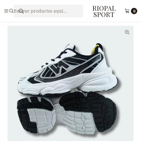
RIOPAL
Inicio
Juveniles
Zapatillas juveniles PUNTO V GM1
0
SPORT