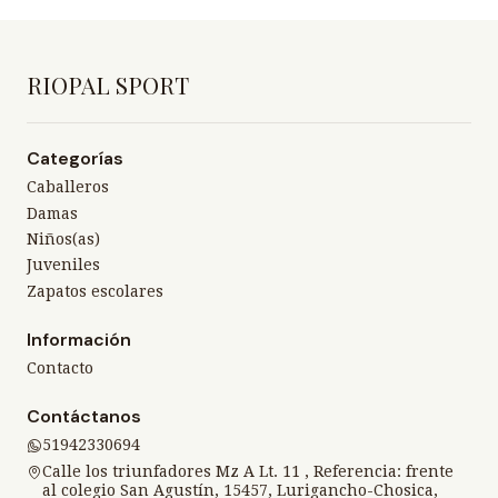
RIOPAL SPORT
Categorías
Caballeros
Damas
Niños(as)
Juveniles
Zapatos escolares
Información
Contacto
Contáctanos
51942330694
Calle los triunfadores Mz A Lt. 11 , Referencia: frente
al colegio San Agustín, 15457, Lurigancho-Chosica,