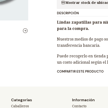
Mostrar stock de ubica
n
t
DESCRIPCIÓN
i
d
Lindas zapatillas para niño
a
para la compra.
d
Nuestros medios de pago son
transferencia bancaria.
Puede recogerlo en tienda p
un costo adicional según el 
COMPARTIR ESTE PRODUCTO
Categorías
Información
Caballeros
Contacto