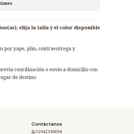
ciones
s(as), elija la talla y el color disponible
 por yape, plin, contraentrega y
revia coordinación o envio a domicilio con
lugar de destino.
Contáctanos
51942330694