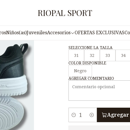
Inicio
Juveniles
Zapatillas JUVENIL NM5- 3
RIOPAL SPORT
|
Zapatillas JU
ros
Niños(as)
Juveniles
Accesorios
OFERTAS EXCLUSIVAS
Co
SELECCIONE LA TALLA
31
32
33
34
COLOR DISPONIBLE
Negro
AGREGAR COMENTARIO
Agregar 
C
a