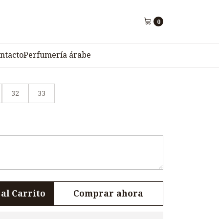
0
 niños(a) NM6
ntacto
Perfumería árabe
32
33
al Carrito
Comprar ahora