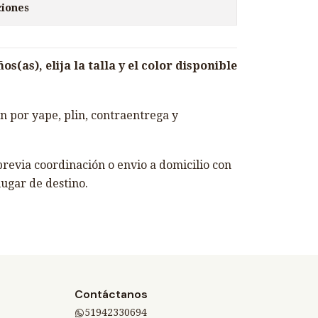
ciones
s(as), elija la talla y el color disponible
 por yape, plin, contraentrega y
revia coordinación o envio a domicilio con
lugar de destino.
Contáctanos
51942330694