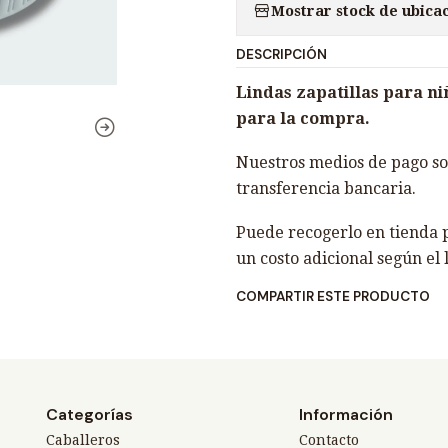
Mostrar stock de ubica
n
t
DESCRIPCIÓN
i
d
Lindas zapatillas para niño
a
para la compra.
d
Nuestros medios de pago son
transferencia bancaria.
Puede recogerlo en tienda p
un costo adicional según el 
COMPARTIR ESTE PRODUCTO
Categorías
Información
Caballeros
Contacto