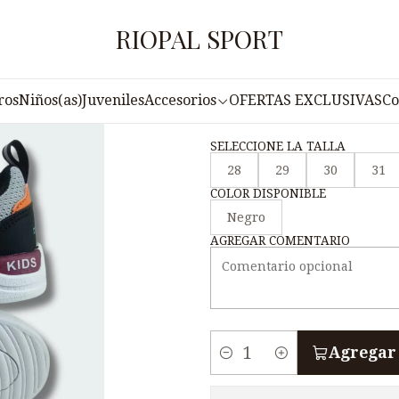
Inicio
Niños(as)
Zapatillas de niños(a) NM6
RIOPAL SPORT
|
Zapatillas de
ros
Niños(as)
Juveniles
Accesorios
OFERTAS EXCLUSIVAS
Co
SELECCIONE LA TALLA
28
29
30
31
COLOR DISPONIBLE
Negro
AGREGAR COMENTARIO
Agregar 
C
a