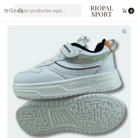
RIOPAL
Inicio
Juveniles
Zapatillas de niños(a) BM3-3
0
SPORT