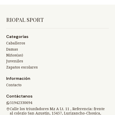
RIOPAL SPORT
Categorías
Caballeros
Damas
Niños(as)
Juveniles
Zapatos escolares
Información
Contacto
Contáctanos
51942330694
Calle los triunfadores Mz A Lt. 11 , Referencia: frente
al colegio San Agustín, 15457, Lurigancho-Chosica,