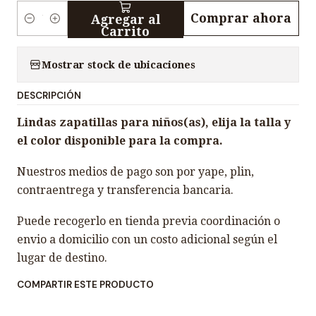
Comprar ahora
Agregar al
C
Carrito
a
n
Mostrar stock de ubicaciones
t
DESCRIPCIÓN
i
d
Lindas zapatillas para niños(as), elija la talla y
a
el color disponible para la compra.
d
Nuestros medios de pago son por yape, plin,
contraentrega y transferencia bancaria.
Puede recogerlo en tienda previa coordinación o
envio a domicilio con un costo adicional según el
lugar de destino.
COMPARTIR ESTE PRODUCTO