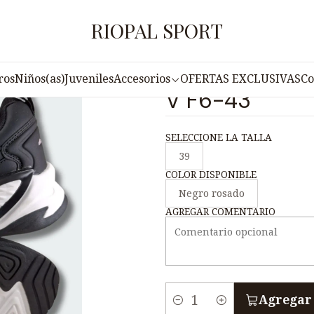
Inicio
Damas
Zapatilla Training para Mujer PUNTO V F6-43
RIOPAL SPORT
|
Zapatilla Trai
ros
Niños(as)
Juveniles
Accesorios
OFERTAS EXCLUSIVAS
Co
V F6-43
SELECCIONE LA TALLA
39
COLOR DISPONIBLE
Negro rosado
AGREGAR COMENTARIO
Agregar 
C