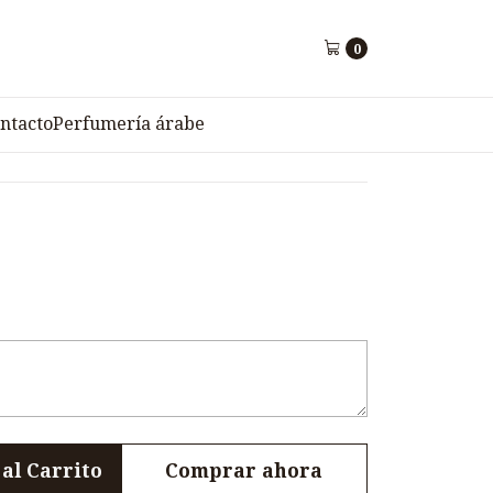
0
ning para Mujer PUNTO
ntacto
Perfumería árabe
al Carrito
Comprar ahora