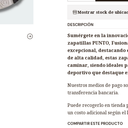
a
Mostrar stock de ubica
n
t
DESCRIPCIÓN
i
d
Sumérgete en la innovaci
a
zapatillas PUNTO, Fusio
d
excepcional, destacando e
de alta calidad, estas zap
caminar, siendo ideales 
deportivo que destaque e
Nuestros medios de pago son
transferencia bancaria.
Puede recogerlo en tienda p
un costo adicional según el 
COMPARTIR ESTE PRODUCTO