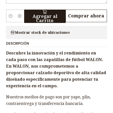
Comprar ahora
Agregar al
C
Carrito
a
n
Mostrar stock de ubicaciones
t
DESCRIPCIÓN
i
d
Descubre la innovación y el rendimiento en
a
cada paso con las zapatillas de fútbol WALON.
d
En WALON, nos comprometemos a
proporcionar calzado deportivo de alta calidad
diseñado específicamente para potenciar tu
experiencia en el campo.
Nuestros medios de pago son por yape, plin,
contraentrega y transferencia bancaria.