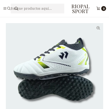
RIOPAL
Inicio
Calzado
Zapatillas de deporte
Zapatilla Fulbito para Varón WALON 891620037
0
SPORT