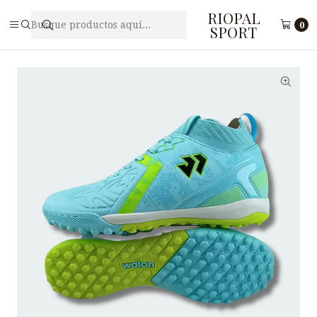
RIOPAL
Inicio
Calzado
Zapatillas de deporte
Zapatilla Fulbito para Varón WALON 891160037
0
SPORT