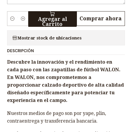
Comprar ahora
Agregar al
C
Carrito
a
n
Mostrar stock de ubicaciones
t
DESCRIPCIÓN
i
d
Descubre la innovación y el rendimiento en
a
cada paso con las zapatillas de fútbol WALON.
d
En WALON, nos comprometemos a
proporcionar calzado deportivo de alta calidad
diseñado específicamente para potenciar tu
experiencia en el campo.
Nuestros medios de pago son por yape, plin,
contraentrega y transferencia bancaria.