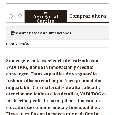
Comprar ahora
Agregar al
C
Carrito
a
n
Mostrar stock de ubicaciones
t
DESCRIPCIÓN
i
d
a
Sumérgete en la excelencia del calzado con
d
VADUDOG, donde la innovación y el estilo
convergen. Estas zapatillas de vanguardia
fusionan diseño contemporáneo y comodidad
inigualable. Con materiales de alta calidad y
atención meticulosa a los detalles, VADUDOG es
la elección perfecta para quienes buscan un
calzado que combine moda y funcionalidad.
Eleva tu estilo con la marca que redefine la