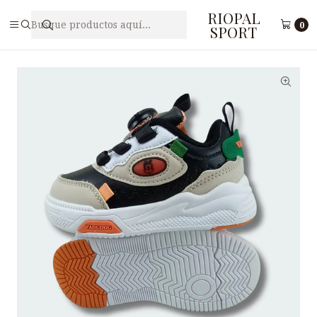
RIOPAL
Inicio
Niños(as)
Zapatilla Free Style para Nińos(a) VADUDOG B3-15
0
SPORT