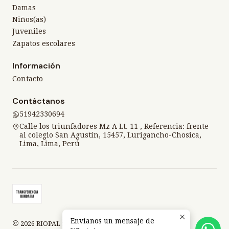
Damas
Niños(as)
Juveniles
Zapatos escolares
Información
Contacto
Contáctanos
51942330694
Calle los triunfadores Mz A Lt. 11 , Referencia: frente
al colegio San Agustín, 15457, Lurigancho-Chosica,
Lima, Lima, Perú
Envíanos un mensaje de
2026 RIOPAL SPORT.