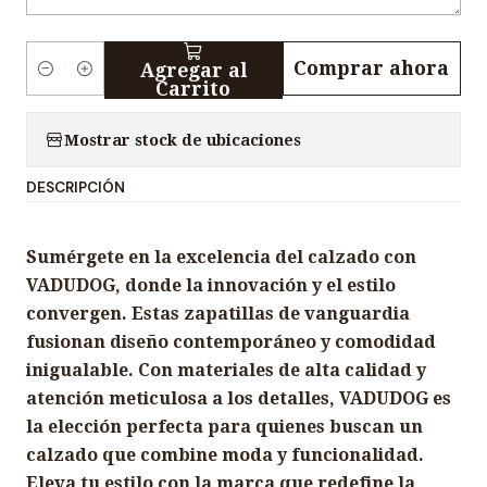
Comprar ahora
Agregar al
C
Carrito
a
n
Mostrar stock de ubicaciones
t
DESCRIPCIÓN
i
d
a
Sumérgete en la excelencia del calzado con
d
VADUDOG, donde la innovación y el estilo
convergen. Estas zapatillas de vanguardia
fusionan diseño contemporáneo y comodidad
inigualable. Con materiales de alta calidad y
atención meticulosa a los detalles, VADUDOG es
la elección perfecta para quienes buscan un
calzado que combine moda y funcionalidad.
Eleva tu estilo con la marca que redefine la