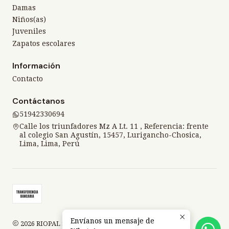
Damas
Niños(as)
Juveniles
Zapatos escolares
Información
Contacto
Contáctanos
51942330694
Calle los triunfadores Mz A Lt. 11 , Referencia: frente
al colegio San Agustín, 15457, Lurigancho-Chosica,
Lima, Lima, Perú
Envíanos un mensaje de
2026 RIOPAL SPORT.