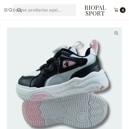
RIOPAL
Inicio
Niños(as)
Zapatilla Free Style para Nińos(a) VADUDOG B2-17
0
SPORT