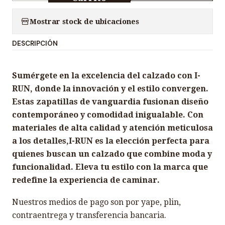
a
n
Mostrar stock de ubicaciones
t
DESCRIPCIÓN
i
d
a
Sumérgete en la excelencia del calzado con I-
d
RUN, donde la innovación y el estilo convergen.
Estas zapatillas de vanguardia fusionan diseño
contemporáneo y comodidad inigualable. Con
materiales de alta calidad y atención meticulosa
a los detalles,I-RUN es la elección perfecta para
quienes buscan un calzado que combine moda y
funcionalidad. Eleva tu estilo con la marca que
redefine la experiencia de caminar.
Nuestros medios de pago son por yape, plin,
contraentrega y transferencia bancaria.