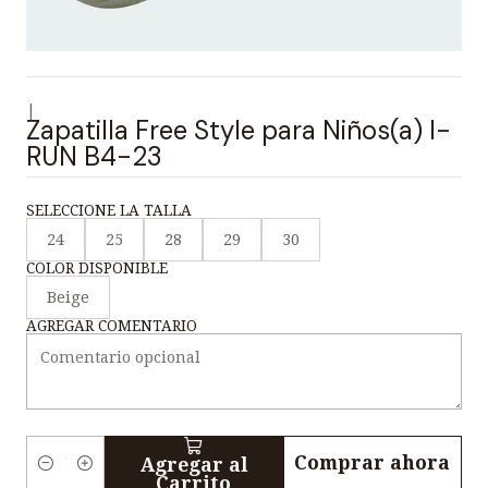
|
Zapatilla Free Style para Niños(a) I-
RUN B4-23
SELECCIONE LA TALLA
24
25
28
29
30
COLOR DISPONIBLE
Beige
AGREGAR COMENTARIO
Comprar ahora
Agregar al
C
Carrito