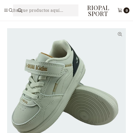
RIOPAL
Inicio
Niños(as)
Zapatilla Free Style para Niños(a) I-RUN B4-23
0
SPORT