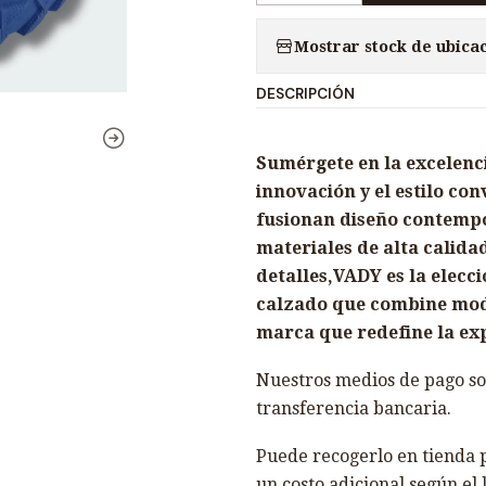
a
Mostrar stock de ubica
n
t
DESCRIPCIÓN
i
d
a
Sumérgete en la excelenc
d
innovación y el estilo co
fusionan diseño contemp
materiales de alta calida
detalles,VADY es la elecc
calzado que combine moda 
marca que redefine la ex
Nuestros medios de pago son
transferencia bancaria.
Puede recogerlo en tienda p
un costo adicional según el 