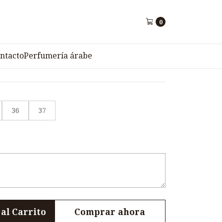
0
 Style Juvenil VADY N4-
ntacto
Perfumería árabe
36
37
al Carrito
Comprar ahora