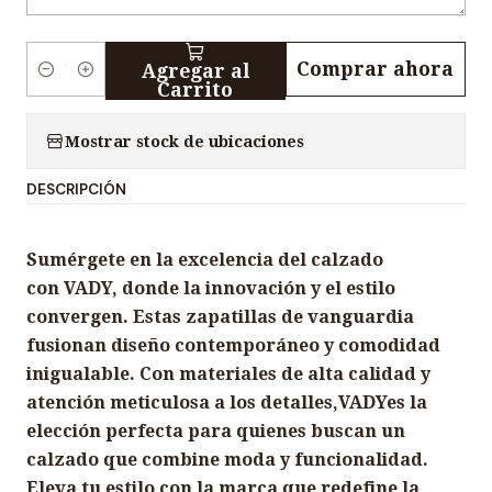
Comprar ahora
Agregar al
C
Carrito
a
n
Mostrar stock de ubicaciones
t
DESCRIPCIÓN
i
d
a
Sumérgete en la excelencia del calzado
d
con VADY, donde la innovación y el estilo
convergen. Estas zapatillas de vanguardia
fusionan diseño contemporáneo y comodidad
inigualable. Con materiales de alta calidad y
atención meticulosa a los detalles,VADYes la
elección perfecta para quienes buscan un
calzado que combine moda y funcionalidad.
Eleva tu estilo con la marca que redefine la