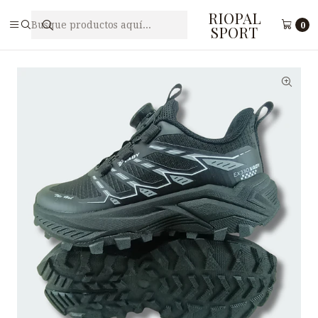
RIOPAL
Inicio
Juveniles
Zapatilla Free Style Juvenil VADY N3-15
0
SPORT