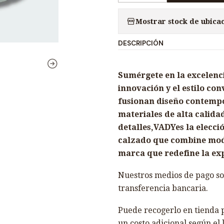
a
Mostrar stock de ubica
n
t
DESCRIPCIÓN
i
d
a
Sumérgete en la excelenc
d
innovación y el estilo co
fusionan diseño contemp
materiales de alta calida
detalles,VADYes la elecc
calzado que combine moda 
marca que redefine la ex
Nuestros medios de pago son
transferencia bancaria.
Puede recogerlo en tienda p
un costo adicional según el 