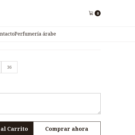
0
 Style Juvenil VADY N3-
ntacto
Perfumería árabe
36
al Carrito
Comprar ahora