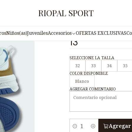
Inicio
Juveniles
Zapatilla Free Style Juvenil VADY N3-13
RIOPAL SPORT
|
Zapatilla Free
ros
Niños(as)
Juveniles
Accesorios
OFERTAS EXCLUSIVAS
Co
13
SELECCIONE LA TALLA
32
33
34
35
COLOR DISPONIBLE
Blanco
AGREGAR COMENTARIO
Agregar 
C