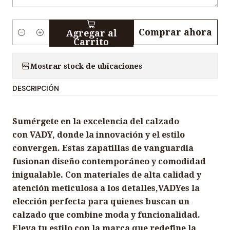
Comprar ahora
Agregar al
C
Carrito
a
n
Mostrar stock de ubicaciones
t
DESCRIPCIÓN
i
d
a
Sumérgete en la excelencia del calzado
d
con VADY, donde la innovación y el estilo
convergen. Estas zapatillas de vanguardia
fusionan diseño contemporáneo y comodidad
inigualable. Con materiales de alta calidad y
atención meticulosa a los detalles,VADYes la
elección perfecta para quienes buscan un
calzado que combine moda y funcionalidad.
Eleva tu estilo con la marca que redefine la