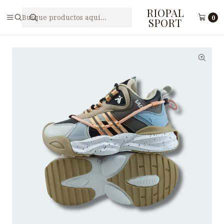
RIOPAL
Inicio
Juveniles
Zapatilla Free Style Juvenil VADY N3-12
0
SPORT