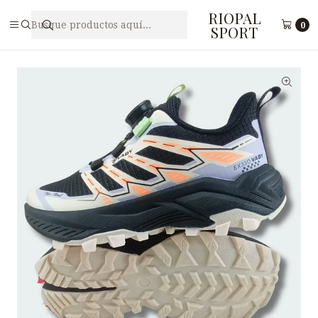
RIOPAL
Inicio
Juveniles
Zapatilla Free Style Juvenil VADY N1-14
0
SPORT