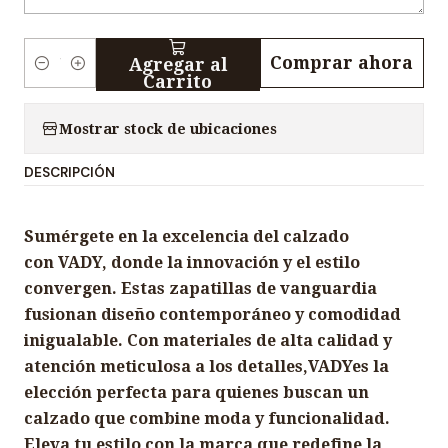
Comprar ahora
Agregar al
C
Carrito
a
n
Mostrar stock de ubicaciones
t
DESCRIPCIÓN
i
d
a
Sumérgete en la excelencia del calzado
d
con VADY, donde la innovación y el estilo
convergen. Estas zapatillas de vanguardia
fusionan diseño contemporáneo y comodidad
inigualable. Con materiales de alta calidad y
atención meticulosa a los detalles,VADYes la
elección perfecta para quienes buscan un
calzado que combine moda y funcionalidad.
Eleva tu estilo con la marca que redefine la