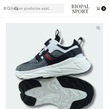
RIOPAL
Inicio
Juveniles
Zapatilla Free Style Juvenil VADY N1-13
0
SPORT