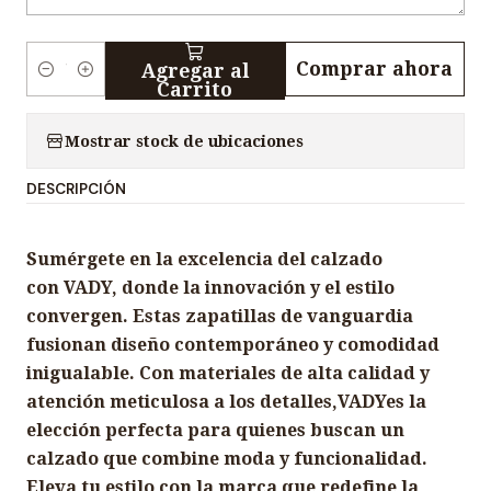
Comprar ahora
Agregar al
C
Carrito
a
n
Mostrar stock de ubicaciones
t
DESCRIPCIÓN
i
d
a
Sumérgete en la excelencia del calzado
d
con VADY, donde la innovación y el estilo
convergen. Estas zapatillas de vanguardia
fusionan diseño contemporáneo y comodidad
inigualable. Con materiales de alta calidad y
atención meticulosa a los detalles,VADYes la
elección perfecta para quienes buscan un
calzado que combine moda y funcionalidad.
Eleva tu estilo con la marca que redefine la