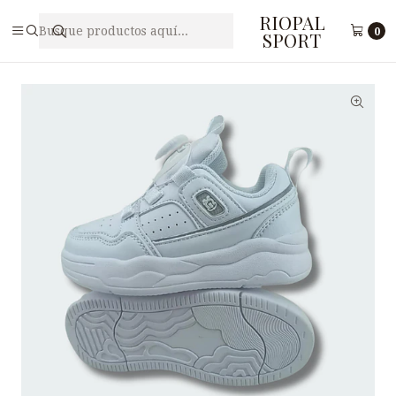
RIOPAL
Inicio
Juveniles
Zapatilla Free Style Juvenil VADUDOG NB
0
SPORT