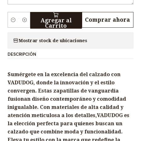
Comprar ahora
Agregar al
C
Carrito
a
n
Mostrar stock de ubicaciones
t
DESCRIPCIÓN
i
d
a
Sumérgete en la excelencia del calzado con
d
VADUDOG, donde la innovación y el estilo
convergen. Estas zapatillas de vanguardia
fusionan diseño contemporáneo y comodidad
inigualable. Con materiales de alta calidad y
atención meticulosa a los detalles,VADUDOG es
la elección perfecta para quienes buscan un
calzado que combine moda y funcionalidad.
Eleva tu estilo con la marca que redefine la