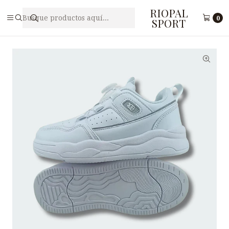
RIOPAL
Inicio
Juveniles
Zapatilla Free Style Juvenil VADUDOG N7
0
SPORT