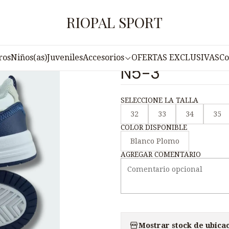
Inicio
Juveniles
Zapatilla Free Style Juvenil I-RUN N5-3
RIOPAL SPORT
|
Zapatilla Free
ros
Niños(as)
Juveniles
Accesorios
OFERTAS EXCLUSIVAS
Co
N5-3
SELECCIONE LA TALLA
32
33
34
35
COLOR DISPONIBLE
Blanco Plomo
AGREGAR COMENTARIO
Mostrar stock de ubica