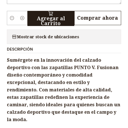
Comprar ahora
Agregar al
C
Carrito
a
n
Mostrar stock de ubicaciones
t
DESCRIPCIÓN
i
d
Sumérgete en la innovación del calzado
a
deportivo con las zapatillas PUNTO V. Fusionan
d
diseño contemporáneo y comodidad
excepcional, destacando en estilo y
rendimiento. Con materiales de alta calidad,
estas zapatillas redefinen la experiencia de
caminar, siendo ideales para quienes buscan un
calzado deportivo que destaque en el campo y
la moda.