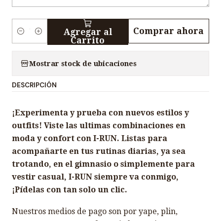
Comprar ahora
Agregar al
C
Carrito
a
n
Mostrar stock de ubicaciones
t
DESCRIPCIÓN
i
d
¡Experimenta y prueba con nuevos estilos y
a
outfits! Viste las ultimas combinaciones en
d
moda y confort con I-RUN. Listas para
acompañarte en tus rutinas diarias, ya sea
trotando, en el gimnasio o simplemente para
vestir casual, I-RUN siempre va conmigo,
¡Pídelas con tan solo un clic.
Nuestros medios de pago son por yape, plin,