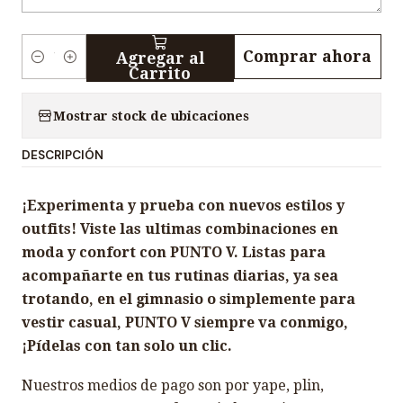
Comprar ahora
Agregar al
C
Carrito
a
n
Mostrar stock de ubicaciones
t
DESCRIPCIÓN
i
d
¡Experimenta y prueba con nuevos estilos y
a
outfits! Viste las ultimas combinaciones en
d
moda y confort con PUNTO V. Listas para
acompañarte en tus rutinas diarias, ya sea
trotando, en el gimnasio o simplemente para
vestir casual, PUNTO V siempre va conmigo,
¡Pídelas con tan solo un clic.
Nuestros medios de pago son por yape, plin,