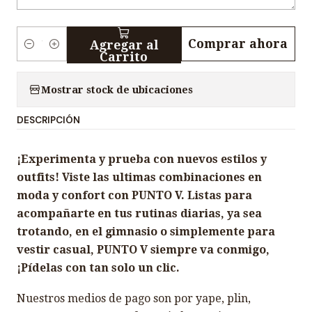
Comprar ahora
Agregar al
C
Carrito
a
n
Mostrar stock de ubicaciones
t
DESCRIPCIÓN
i
d
¡Experimenta y prueba con nuevos estilos y
a
outfits! Viste las ultimas combinaciones en
d
moda y confort con PUNTO V. Listas para
acompañarte en tus rutinas diarias, ya sea
trotando, en el gimnasio o simplemente para
vestir casual, PUNTO V siempre va conmigo,
¡Pídelas con tan solo un clic.
Nuestros medios de pago son por yape, plin,