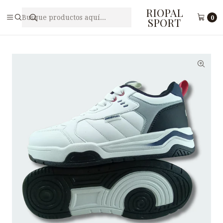
RIOPAL
Inicio
Caballeros
Zapatilla Deportiva para Hombre PUNTO ORIGINAL M9-
0
SPORT
1