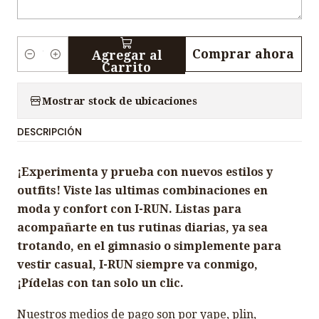
Comprar ahora
Agregar al
C
Carrito
a
n
Mostrar stock de ubicaciones
t
DESCRIPCIÓN
i
d
¡Experimenta y prueba con nuevos estilos y
a
outfits! Viste las ultimas combinaciones en
d
moda y confort con I-RUN. Listas para
acompañarte en tus rutinas diarias, ya sea
trotando, en el gimnasio o simplemente para
vestir casual, I-RUN siempre va conmigo,
¡Pídelas con tan solo un clic.
Nuestros medios de pago son por yape, plin,