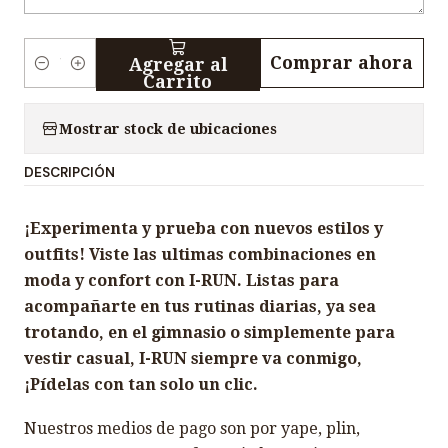
Comprar ahora
Agregar al
C
Carrito
a
n
Mostrar stock de ubicaciones
t
DESCRIPCIÓN
i
d
¡Experimenta y prueba con nuevos estilos y
a
outfits! Viste las ultimas combinaciones en
d
moda y confort con I-RUN. Listas para
acompañarte en tus rutinas diarias, ya sea
trotando, en el gimnasio o simplemente para
vestir casual, I-RUN siempre va conmigo,
¡Pídelas con tan solo un clic.
Nuestros medios de pago son por yape, plin,