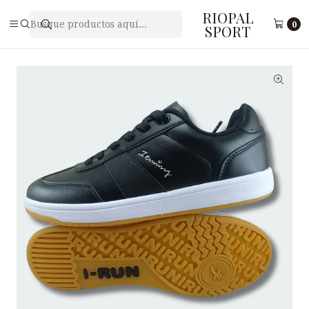
RIOPAL
Inicio
Caballeros
Zapatilla Deportiva para Hombre I-RUN M5-44
0
SPORT