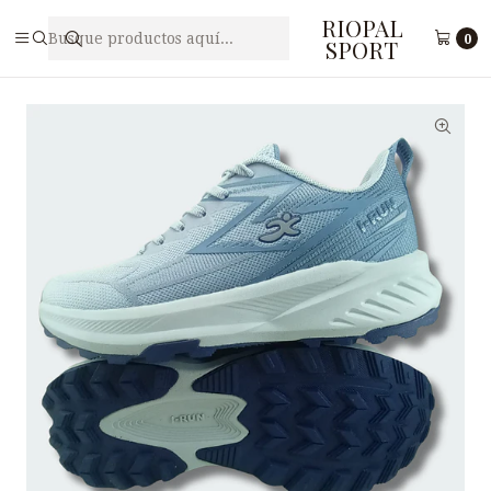
RIOPAL
Inicio
Caballeros
Zapatilla Deportiva para Hombre I-RUN M5-42
0
SPORT