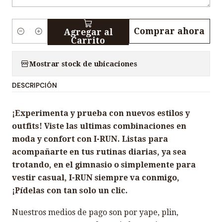
Comprar ahora
Agregar al
C
Carrito
a
n
Mostrar stock de ubicaciones
t
DESCRIPCIÓN
i
d
¡Experimenta y prueba con nuevos estilos y
a
outfits! Viste las ultimas combinaciones en
d
moda y confort con I-RUN. Listas para
acompañarte en tus rutinas diarias, ya sea
trotando, en el gimnasio o simplemente para
vestir casual, I-RUN siempre va conmigo,
¡Pídelas con tan solo un clic.
Nuestros medios de pago son por yape, plin,