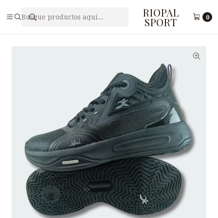
RIOPAL
Inicio
Caballeros
Zapatilla Deportiva para Hombre I-RUN M5-36
0
SPORT