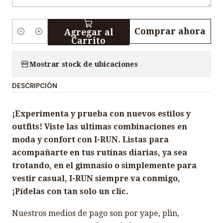
Comprar ahora
Agregar al
C
Carrito
a
n
Mostrar stock de ubicaciones
t
DESCRIPCIÓN
i
d
¡Experimenta y prueba con nuevos estilos y
a
outfits! Viste las ultimas combinaciones en
d
moda y confort con I-RUN. Listas para
acompañarte en tus rutinas diarias, ya sea
trotando, en el gimnasio o simplemente para
vestir casual, I-RUN siempre va conmigo,
¡Pídelas con tan solo un clic.
Nuestros medios de pago son por yape, plin,