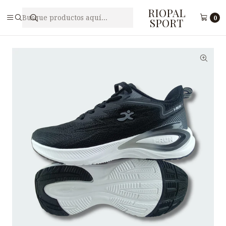
RIOPAL
Inicio
Caballeros
Zapatilla Deportiva para Hombre I-RUN M5-34
0
SPORT