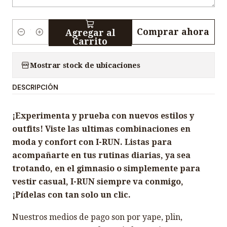
Comprar ahora
Agregar al
C
Carrito
a
n
Mostrar stock de ubicaciones
t
DESCRIPCIÓN
i
d
¡Experimenta y prueba con nuevos estilos y
a
outfits! Viste las ultimas combinaciones en
d
moda y confort con I-RUN. Listas para
acompañarte en tus rutinas diarias, ya sea
trotando, en el gimnasio o simplemente para
vestir casual, I-RUN siempre va conmigo,
¡Pídelas con tan solo un clic.
Nuestros medios de pago son por yape, plin,