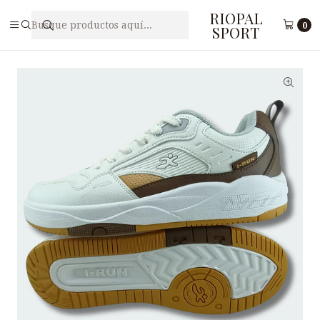
RIOPAL
Inicio
Caballeros
Zapatilla Deportiva para Hombre I-RUN M4-78
0
SPORT