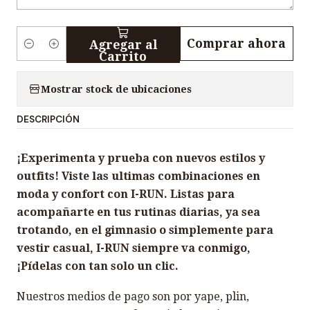
Comprar ahora
Agregar al
C
Carrito
a
n
Mostrar stock de ubicaciones
t
DESCRIPCIÓN
i
d
¡Experimenta y prueba con nuevos estilos y
a
outfits! Viste las ultimas combinaciones en
d
moda y confort con I-RUN. Listas para
acompañarte en tus rutinas diarias, ya sea
trotando, en el gimnasio o simplemente para
vestir casual, I-RUN siempre va conmigo,
¡Pídelas con tan solo un clic.
Nuestros medios de pago son por yape, plin,