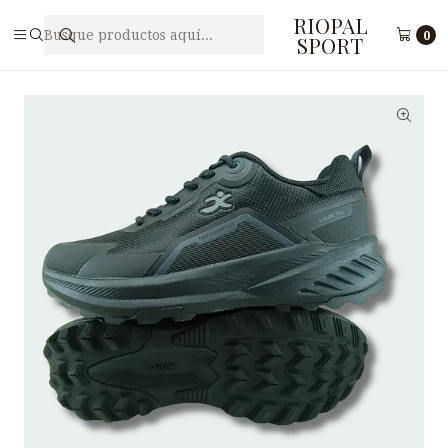
RIOPAL
Inicio
Caballeros
Zapatilla Deportiva para Hombre I-RUN M3-49
0
SPORT