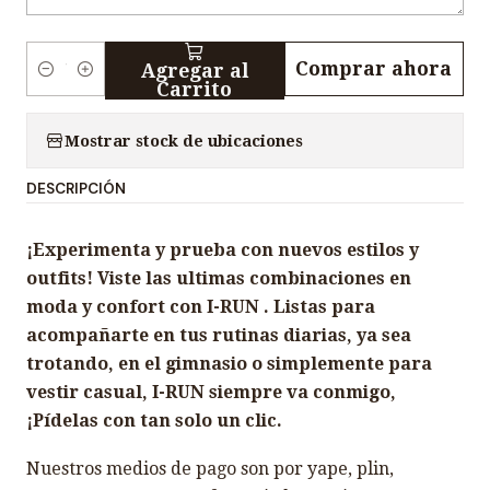
Comprar ahora
Agregar al
C
Carrito
a
n
Mostrar stock de ubicaciones
t
DESCRIPCIÓN
i
d
¡Experimenta y prueba con nuevos estilos y
a
outfits! Viste las ultimas combinaciones en
d
moda y confort con I-RUN . Listas para
acompañarte en tus rutinas diarias, ya sea
trotando, en el gimnasio o simplemente para
vestir casual, I-RUN siempre va conmigo,
¡Pídelas con tan solo un clic.
Nuestros medios de pago son por yape, plin,